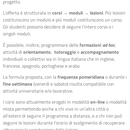
progetto.
L’offerta è strutturata in
corsi
→
moduli
→
lezioni
. Più lezioni
costituiscono un modulo e più moduli costituiscono un corso.
Gli studenti possono decidere di seguire l’intero corso o i
singoli moduli.
È possibile, inoltre, programmare delle
formazioni
ad hoc
,
attività di
orientamento
,
tutoraggio
e
accompagnamento
individuali o collettivi sia in lingua italiana che in inglese,
francese, spagnolo, portoghese e arabo.
La formula proposta, con la
frequenza pomeridiana
o durante i
fine settimana
(venerdì e sabato) risulta compatibile con
attività universitarie e/o lavorative.
I corsi sono attualmente erogati in modalità
on-line
o modalità
mista permettendo anche a chi vive in un’altra città o
all’estero di seguire il programma a distanza, e a chi non può
seguire le lezioni durante l’orario di svolgimento di recuperare
attraverso le registrazioni delle lezioni.