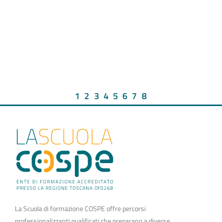
1
2
3
4
5
6
7
8
La Scuola di formazione COSPE offre percorsi
professionalizzanti qualificati che preparano a diverse