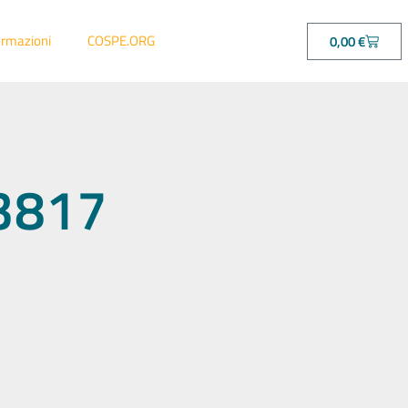
ormazioni
COSPE.ORG
0,00
€
03817