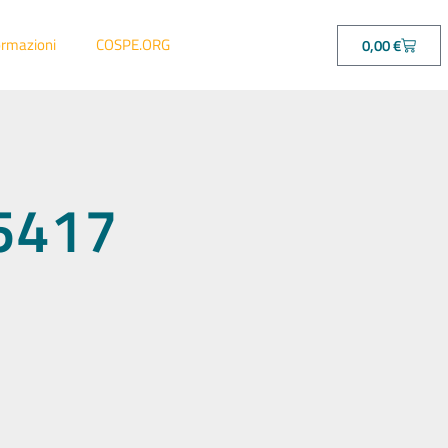
ormazioni
COSPE.ORG
0,00
€
75417