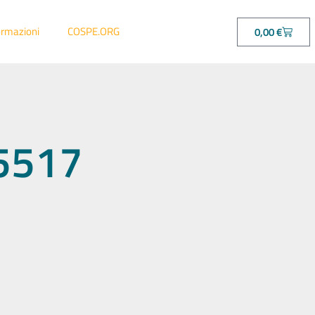
ormazioni
COSPE.ORG
0,00
€
55517