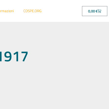
ormazioni
COSPE.ORG
0,00
€
51917