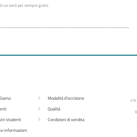
di cui sarò per sempre grato.
 Siamo
Modalità d'iscrizione
c/o
enti
Qualità
V
stri studenti
Condizioni di vendita
vi informazioni