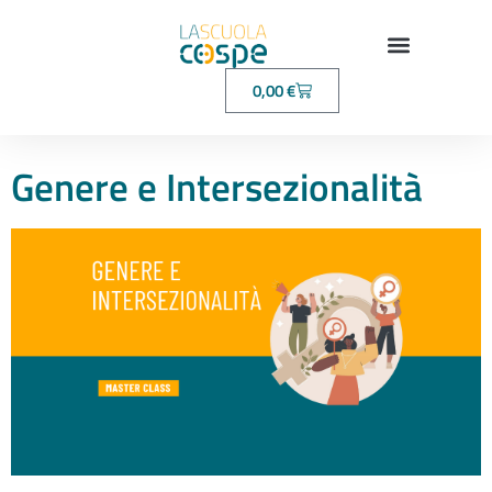
0,00
€
Genere e Intersezionalità