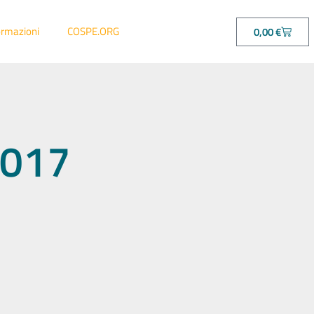
ormazioni
COSPE.ORG
0,00
€
95017