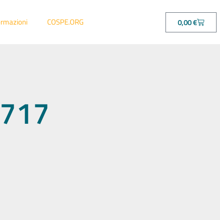
ormazioni
COSPE.ORG
0,00
€
79717