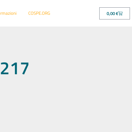
ormazioni
COSPE.ORG
0,00
€
81217