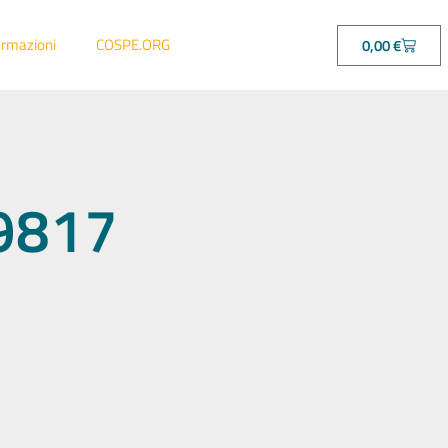
ormazioni
COSPE.ORG
0,00
€
69817